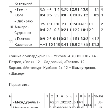
Кузнецкий
«Темп»
0:5
–:+
1:4
0:3
0:1
2:0
1:4
3:0
1:1
4:1
9
Юрга
0:4
0:5
3:5
0:8
–:+
1:0
0:2
1:2
0:2
3:1
«Сибиряк»
1:5
1:3
0:0
1:3
–:+
1:4
0:4
0:1
1:1
2:1
10
Анжеро-
0:4
2:3
0:3
0:2
1:1
1:2
2:1
0:1
2:0
2:1
Судженск
«Талтэк»
0:9
2:6
0:11
0:3
1:4
1:5
1:3
3:2
1:4
1:2
11
Киселевск
–:+
3:10
1:10
0:4
1:5
5:0
2:4
3:5
1:3
1:2
Лучшие бомбардиры: 16 – Ускоев, «СДЮСШОР». 14 –
Петров, «Заря». 12 – Садовский, «Талтэк». 12 –
Барков, «Металлург-Кузбасс-2». 12 – Шамсутдинов,
«Шахтер».
Первая лига
м
1
2
3
4
5
6
7
8
и
в
н
п
мячи
о
«Междуречье»
4:2
5:1
5:0
2:0
2:0
6:1
4:1
50-
1
14
14
0
0
4
Междуреченск
3:1
3:0
8:3
2:1
2:1
3:1
1:0
12