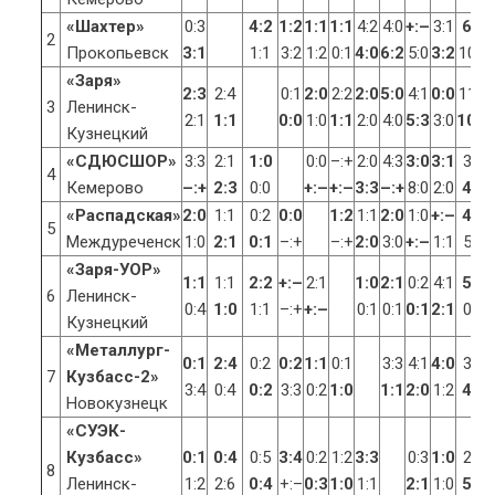
«Шахтер»
0:3
4:2
1:2
1:1
1:1
4:2
4:0
+:–
3:1
6:2
2
Прокопьевск
3:1
1:1
3:2
1:2
0:1
4:0
6:2
5:0
3:2
10:3
«Заря»
2:3
2:4
0:1
2:0
2:2
2:0
5:0
4:1
0:0
11:0
3
Ленинск-
2:1
1:1
0:0
1:0
1:1
2:0
4:0
5:3
3:0
10:1
Кузнецкий
«СДЮСШОР»
3:3
2:1
1:0
0:0
–:+
2:0
4:3
3:0
3:1
3:0
4
Кемерово
–:+
2:3
0:0
+:–
+:–
3:3
–:+
8:0
2:0
4:0
«Распадская»
2:0
1:1
0:2
0:0
1:2
1:1
2:0
1:0
+:–
4:1
5
Междуреченск
1:0
2:1
0:1
–:+
–:+
2:0
3:0
+:–
1:1
5:1
«Заря-УОР»
1:1
1:1
2:2
+:–
2:1
1:0
2:1
0:2
4:1
5:1
6
Ленинск-
0:4
1:0
1:1
–:+
+:–
0:1
0:1
0:1
2:1
0:5
Кузнецкий
«Металлург-
0:1
2:4
0:2
0:2
1:1
0:1
3:3
4:1
4:0
3:1
7
Кузбасс-2»
3:4
0:4
0:2
3:3
0:2
1:0
1:1
2:0
1:2
4:2
Новокузнецк
«СУЭК-
Кузбасс»
0:1
0:4
0:5
3:4
0:2
1:2
3:3
0:3
1:0
2:3
8
Ленинск-
1:2
2:6
0:4
+:–
0:3
1:0
1:1
2:1
1:0
5:3