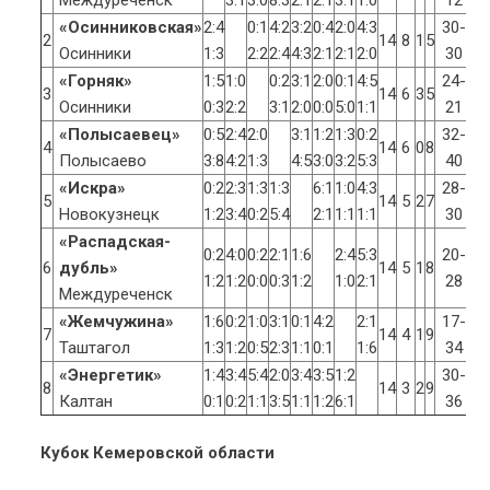
«Осинниковская»
2:4
0:1
4:2
3:2
0:4
2:0
4:3
30-
2
14
8
1
5
2
Осинники
1:3
2:2
2:4
4:3
2:1
2:1
2:0
30
«Горняк»
1:5
1:0
0:2
3:1
2:0
0:1
4:5
24-
3
14
6
3
5
2
Осинники
0:3
2:2
3:1
2:0
0:0
5:0
1:1
21
«Полысаевец»
0:5
2:4
2:0
3:1
1:2
1:3
0:2
32-
4
14
6
0
8
1
Полысаево
3:8
4:2
1:3
4:5
3:0
3:2
5:3
40
«Искра»
0:2
2:3
1:3
1:3
6:1
1:0
4:3
28-
5
14
5
2
7
1
Новокузнецк
1:2
3:4
0:2
5:4
2:1
1:1
1:1
30
«Распадская-
0:2
4:0
0:2
2:1
1:6
2:4
5:3
20-
6
дубль»
14
5
1
8
1
1:2
1:2
0:0
0:3
1:2
1:0
2:1
28
Междуреченск
«Жемчужина»
1:6
0:2
1:0
3:1
0:1
4:2
2:1
17-
7
14
4
1
9
1
Таштагол
1:3
1:2
0:5
2:3
1:1
0:1
1:6
34
«Энергетик»
1:4
3:4
5:4
2:0
3:4
3:5
1:2
30-
8
14
3
2
9
1
Калтан
0:1
0:2
1:1
3:5
1:1
1:2
6:1
36
Кубок Кемеровской области