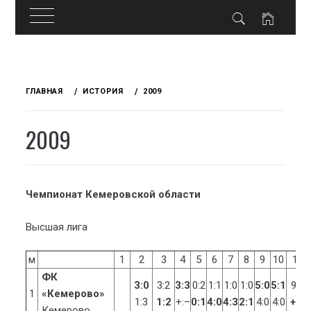
Skip
to
ГЛАВНАЯ
ИСТОРИЯ
2009
content
2009
Чемпионат Кемеровской области
Высшая лига
м
1
2
3
4
5
6
7
8
9
10
11
ФК
3:0
3:2
3:3
0:2
1:1
1:0
1:0
5:0
5:1
9:0
1
«Кемерово»
1:3
1:2
+:–
0:1
4:0
4:3
2:1
4:0
4:0
+:–
Кемерово